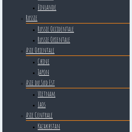
Finlande
Russie
Russie Occidentale
Russie Orientale
Asie Orientale
Chine
Japon
Asie du Sud Est
Vietnam
Laos
Asie Centrale
Kazakhstan