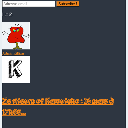
Subscribe !
Flux RSS
AdminKillian
Ze riteurn of Karoutcho : 26 mars à
17h00...