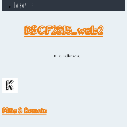
La papote
DSCF2815_web2
21 juillet 2015
Milie & Romain