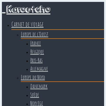
Karoutcho
Carnet de voyage
Europe de l’Ouest
France
Belgique
Pays-Bas
Allemagne
Europe du Nord
Danemark
Suède
Norvège