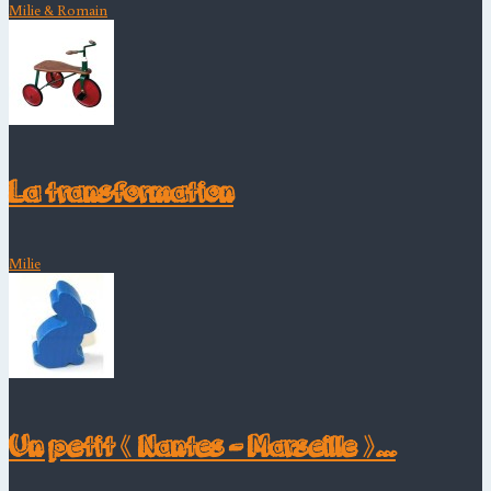
Milie & Romain
La transformation
Milie
Un petit « Nantes – Marseille »...