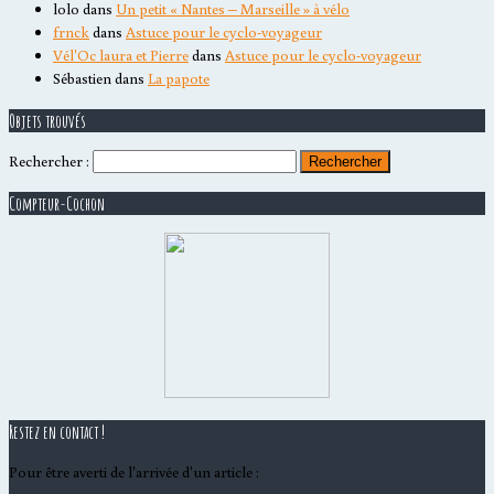
lolo
dans
Un petit « Nantes – Marseille » à vélo
frnck
dans
Astuce pour le cyclo-voyageur
Vél'Oc laura et Pierre
dans
Astuce pour le cyclo-voyageur
Sébastien
dans
La papote
Objets trouvés
Rechercher :
Compteur-Cochon
Restez en contact !
Pour être averti de l'arrivée d'un article :